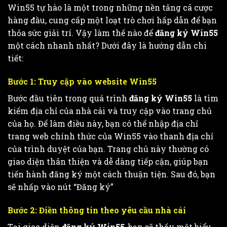
Win55 tự hào là một trong những nền tảng cá cược
hàng đầu, cung cấp một loạt trò chơi hấp dẫn để bạn
thỏa sức giải trí. Vậy làm thế nào để
đăng ký Win55
một cách nhanh nhất? Dưới đây là hướng dẫn chi
tiết:
Bước 1: Truy cập vào website Win55
Bước đầu tiên trong quá trình
đăng ký Win55
là tìm
kiếm địa chỉ của nhà cái và truy cập vào trang chủ
của họ. Để làm điều này, bạn có thể nhập địa chỉ
trang web chính thức của Win55 vào thanh địa chỉ
của trình duyệt của bạn. Trang chủ này thường có
giao diện thân thiện và dễ dàng tiếp cận, giúp bạn
tiến hành đăng ký một cách thuận tiện. Sau đó, bạn
sẽ nhấp vào nút “Đăng ký”
Bước 2: Điền thông tin theo yêu cầu nhà cái
Tại giao diện
đăng ký Win55
, bạn sẽ thấy một biểu