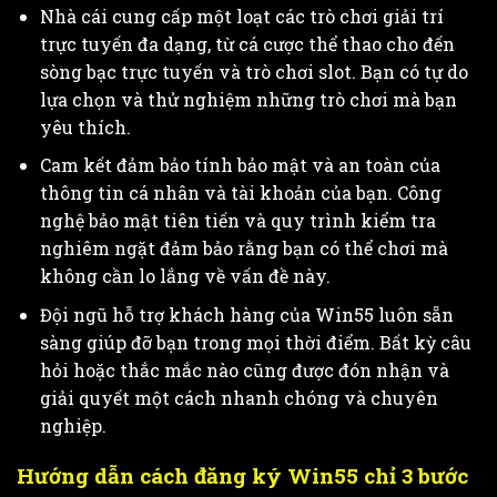
Nhà cái cung cấp một loạt các trò chơi giải trí
trực tuyến đa dạng, từ cá cược thể thao cho đến
sòng bạc trực tuyến và trò chơi slot. Bạn có tự do
lựa chọn và thử nghiệm những trò chơi mà bạn
yêu thích.
Cam kết đảm bảo tính bảo mật và an toàn của
thông tin cá nhân và tài khoản của bạn. Công
nghệ bảo mật tiên tiến và quy trình kiểm tra
nghiêm ngặt đảm bảo rằng bạn có thể chơi mà
không cần lo lắng về vấn đề này.
Đội ngũ hỗ trợ khách hàng của Win55 luôn sẵn
sàng giúp đỡ bạn trong mọi thời điểm. Bất kỳ câu
hỏi hoặc thắc mắc nào cũng được đón nhận và
giải quyết một cách nhanh chóng và chuyên
nghiệp.
Hướng dẫn cách đăng ký Win55 chỉ 3 bước