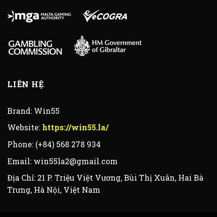
LIÊN HỆ
Brand: Win55
Website:
https://win55.la/
Phone:
(+84) 568 278 934
Email:
win55la2@gmail.com
Địa Chỉ:
21 P. Triệu Việt Vương, Bùi Thị Xuân, Hai Bà
Trưng, Hà Nội, Việt Nam