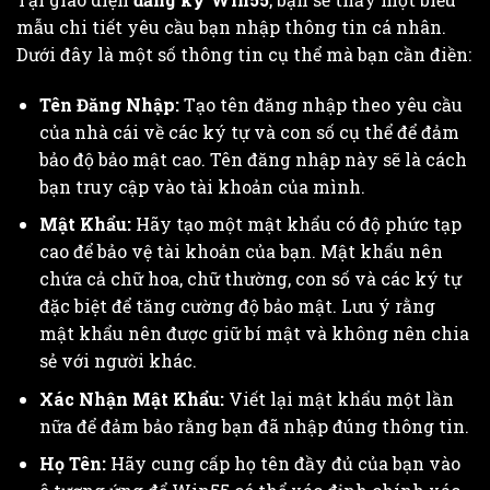
mẫu chi tiết yêu cầu bạn nhập thông tin cá nhân.
Dưới đây là một số thông tin cụ thể mà bạn cần điền:
Tên Đăng Nhập:
Tạo tên đăng nhập theo yêu cầu
của nhà cái về các ký tự và con số cụ thể để đảm
bảo độ bảo mật cao. Tên đăng nhập này sẽ là cách
bạn truy cập vào tài khoản của mình.
Mật Khẩu:
Hãy tạo một mật khẩu có độ phức tạp
cao để bảo vệ tài khoản của bạn. Mật khẩu nên
chứa cả chữ hoa, chữ thường, con số và các ký tự
đặc biệt để tăng cường độ bảo mật. Lưu ý rằng
mật khẩu nên được giữ bí mật và không nên chia
sẻ với người khác.
Xác Nhận Mật Khẩu:
Viết lại mật khẩu một lần
nữa để đảm bảo rằng bạn đã nhập đúng thông tin.
Họ Tên:
Hãy cung cấp họ tên đầy đủ của bạn vào