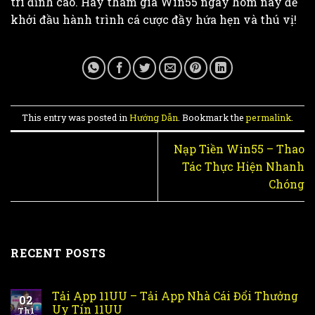
trí đỉnh cao. Hãy tham gia Win55 ngay hôm nay để
khởi đầu hành trình cá cược đầy hứa hẹn và thú vị!
This entry was posted in
Hướng Dẫn
. Bookmark the
permalink
.
Nạp Tiền Win55 – Thao
Tác Thực Hiện Nhanh
Chóng
RECENT POSTS
Tải App 11UU – Tải App Nhà Cái Đổi Thưởng
02
Uy Tín 11UU
Th1