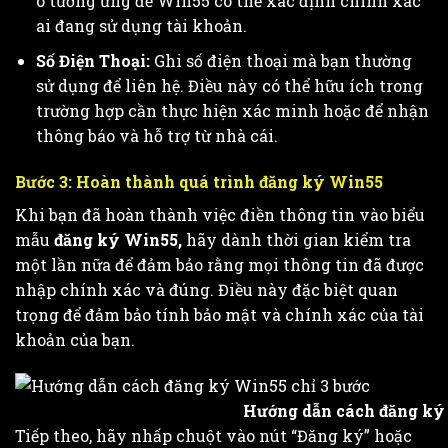
ô tương ứng để Win55 có thể xác định chính xác
ai đang sử dụng tài khoản.
Số Điện Thoại:
Ghi số điện thoại mà bạn thường
sử dụng để liên hệ. Điều này có thể hữu ích trong
trường hợp cần thực hiện xác minh hoặc để nhận
thông báo và hỗ trợ từ nhà cái.
Bước 3: Hoàn thành quá trình đăng ký Win55
Khi bạn đã hoàn thành việc điền thông tin vào biểu
mẫu
đăng ký Win55,
hãy dành thời gian kiểm tra
một lần nữa để đảm bảo rằng mọi thông tin đã được
nhập chính xác và đúng. Điều này đặc biệt quan
trọng để đảm bảo tính bảo mật và chính xác của tài
khoản của bạn.
Hướng dẫn cách đăng ký 
Tiếp theo, hãy nhấp chuột vào nút “Đăng ký” hoặc